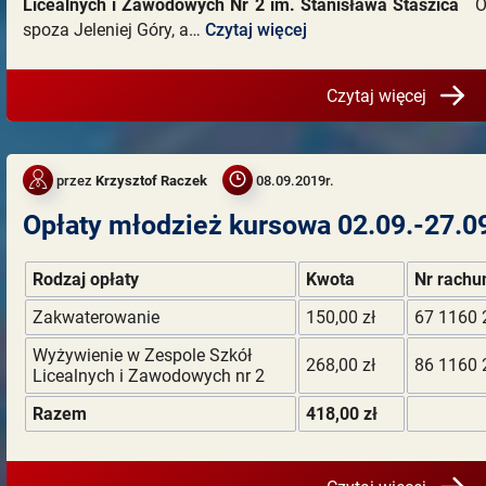
Licealnych i Zawodowych Nr 2 im. Stanisława Staszica
Od 
spoza Jeleniej Góry, a…
Czytaj więcej
Czytaj więcej
przez
Krzysztof Raczek
08.09.2019r.
Opłaty młodzież kursowa 02.09.-27.09
Rodzaj opłaty
Kwota
Nr rachu
Zakwaterowanie
150,00 zł
67 1160 
Wyżywienie w Zespole Szkół
268,00 zł
86 1160 
Licealnych i Zawodowych nr 2
Razem
418,00 zł