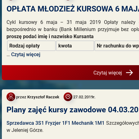
OPŁATA MŁODZIEŻ KURSOWA 6 MAJA
Cykl kursowy 6 maja – 31 maja 2019 Opłaty należy
bezpośrednio w banku (Bank Millenium przyjmuje bez op
proszę podać imię i nazwisko Kursanta
Rodzaj opłaty
kwota
Nr rachunku do wp
…
Czytaj więcej
Czytaj więcej
przez
Krzysztof Raczek
27.02.2019r.
Plany zajęć kursy zawodowe 04.03.201
Sprzedawca 3S1
Fryzjer 1F1
Mechanik 1M1
Szczegółowych 
w Jeleniej Górze.