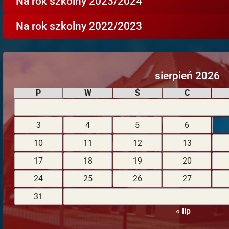
Na rok szkolny 2023/2024
Na rok szkolny 2022/2023
sierpień 2026
P
W
Ś
C
3
4
5
6
10
11
12
13
17
18
19
20
24
25
26
27
31
« lip