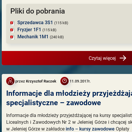
Pliki do pobrania
Sprzedawca 3S1
(115 kB)
Fryzjer 1F1
(115 kB)
Mechanik 1M1
(240 kB)
Czytaj więcej
przez
Krzysztof Raczek
11.09.2017r.
Informacje dla młodzieży przyjeżdżaj
specjalistyczne – zawodowe
Informacje dla młodzieży przyjeżdżającej na kursy specjali
Licealnych i Zawodowych Nr 2 w Jeleniej Górze i chcącej sk
w Jeleniej Górze w zakładce
info – kursy zawodowe
Opłaty