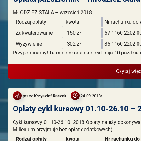
MŁODZIEŻ STAŁA – wrzesień 2018
Rodzaj opłaty
kwota
Nr rachunku do 
Zakwaterowanie
150 zł
67 1160 2202 0
Wyżywienie
302 zł
86 1160 2202 0
Przypominamy! Termin dokonania opłat mija 10 paździer
Czytaj więc
przez
Krzysztof Raczek
24.09.2018r.
Opłaty cykl kursowy 01.10-26.10 – 
Cykl kursowy 01.10-26.10 2018 Opłaty należy dokonywa
Millenium przyjmuje bez opłat dodatkowych).
Rodzaj opłaty
kwota
Nr rachunku do