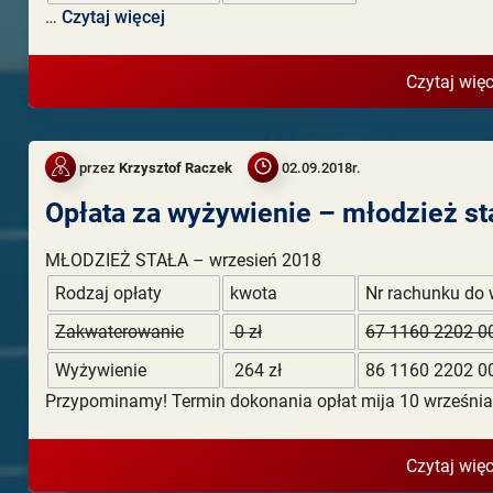
…
Czytaj więcej
Czytaj więc
przez
Krzysztof Raczek
02.09.2018r.
Opłata za wyżywienie – młodzież st
MŁODZIEŻ STAŁA – wrzesień 2018
Rodzaj opłaty
kwota
Nr rachunku do 
Zakwaterowanie
0 zł
67 1160 2202 0
Wyżywienie
264 zł
86 1160 2202 0
Przypominamy! Termin dokonania opłat mija 10 września
Czytaj więc