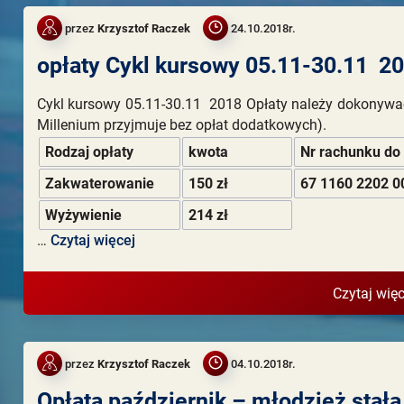
przez
Krzysztof Raczek
24.10.2018r.
opłaty Cykl kursowy 05.11-30.11 2
Cykl kursowy 05.11-30.11 2018 Opłaty należy dokonywa
Millenium przyjmuje bez opłat dodatkowych).
Rodzaj opłaty
kwota
Nr rachunku do
Zakwaterowanie
150 zł
67 1160 2202 0
Wyżywienie
214 zł
…
Czytaj więcej
Czytaj więc
przez
Krzysztof Raczek
04.10.2018r.
Opłata październik – młodzież stała