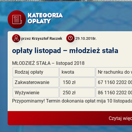
KATEGORIA
OPŁATY
przez
Krzysztof Raczek
29.10.2018r.
opłaty listopad – młodzież stała
MŁODZIEŻ STAŁA – listopad 2018
Rodzaj opłaty
kwota
Nr rachunku do 
Zakwaterowanie
150 zł
67 1160 2202 0
Wyżywienie
250 zł
86 1160 2202 0
Przypominamy! Termin dokonania opłat mija 10 listopad
Czytaj więc