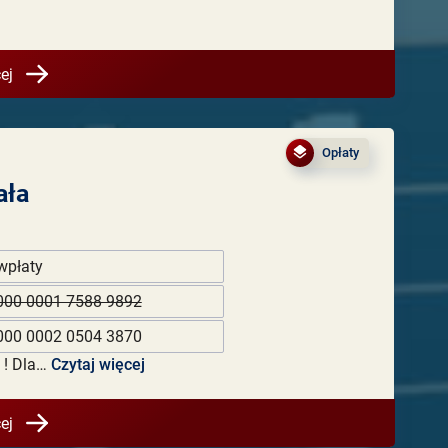
ej
Opłaty
ała
wpłaty
000 0001 7588 9892
000 0002 0504 3870
 ! Dla…
Czytaj więcej
ej