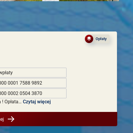
Opłaty
wpłaty
000 0001 7588 9892
000 0002 0504 3870
a ! Opłata…
Czytaj więcej
ej